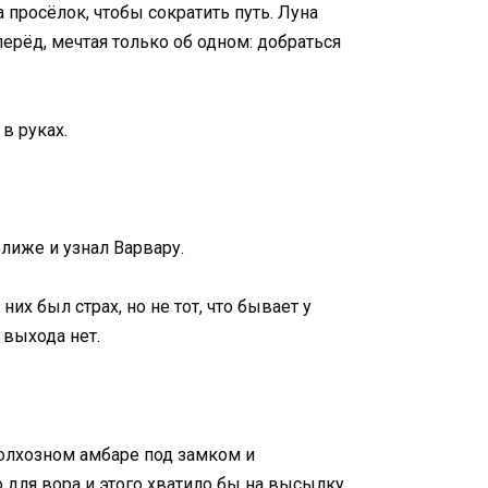
 просёлок, чтобы сократить путь. Луна
перёд, мечтая только об одном: добраться
в руках.
лиже и узнал Варвару.
их был страх, но не тот, что бывает у
 выхода нет.
колхозном амбаре под замком и
для вора и этого хватило бы на высылку,