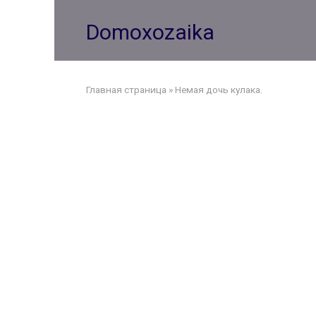
Перейти
к
Domoxozaika
контенту
Главная страница
»
Немая дочь кулака.