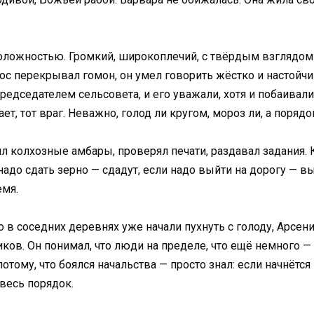
оложностью. Громкий, широкоплечий, с твёрдым взглядом 
лос перекрывал гомон, он умел говорить жёстко и настойчив
редседателем сельсовета, и его уважали, хотя и побаивали
ет, тот враг. Неважно, голод ли кругом, мороз ли, а поряд
ил колхозные амбары, проверял печати, раздавал задания. 
ли надо сдать зерно — сдадут, если надо выйти на дорогу — 
емя.
 что в соседних деревнях уже начали пухнуть с голоду, Арс
ов. Он понимал, что люди на пределе, что ещё немного — и
 потому, что боялся начальства — просто знал: если начнётс
весь порядок.