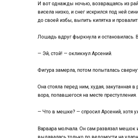
И вот однажды ночью, возвращаясь из райо
висела низко, и снег искрился под ней си
до своей избы, выпить кипятка и провалить
Лошадь вдруг фыркнула и остановилась. В
— Эй, стой! — окликнул Арсений.
Фигура замерла, потом попыталась свернут
Она стояла перед ним, худая, закутанная в
вора, попавшегося на месте преступления. 
— Что в мешке? — спросил Арсений, хотя у
Варвара молчала. Он сам развязал мешок и
выдавалась только по ведомости на ударн