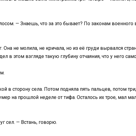
осом. — Знаешь, что за это бывает? По законам военного 
. Она не молила, не кричала, но из её груди вырвался стра
дел в этом взгляде такую глубину отчаяния, что у него са
м.
кой в сторону села. Потом подняла пять пальцев, потом три,
умер на прошлой неделе от тифа. Осталось их трое, мал ма
уг сел. — Встань, говорю.