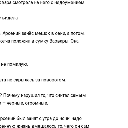
арвара смотрела на него с недоумением.
е видела.
. Арсений занёс мешок в сени, а потом,
молча положил в сумку Варвары. Она
з не помилую.
лега не скрылась за поворотом.
л? Почему нарушил то, что считал самым
а — чёрные, огромные.
рсений был занят с утра до ночи: надо
еренную жизнь вмешалось то, чего он сам