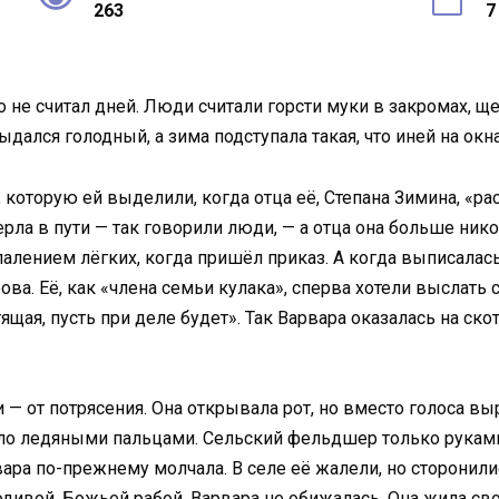
263
7
о не считал дней. Люди считали горсти муки в закромах, щ
ыдался голодный, а зима подступала такая, что иней на окна
 которую ей выделили, когда отца её, Степана Зимина, «ра
ерла в пути — так говорили люди, — а отца она больше нико
спалением лёгких, когда пришёл приказ. А когда выписалась
ова. Её, как «члена семьи кулака», сперва хотели выслать
ящая, пусть при деле будет». Так Варвара оказалась на ско
 — от потрясения. Она открывала рот, но вместо голоса вы
рло ледяными пальцами. Сельский фельдшер только руками
вара по-прежнему молчала. В селе её жалели, но сторонили
одивой, Божьей рабой. Варвара не обижалась. Она жила сво