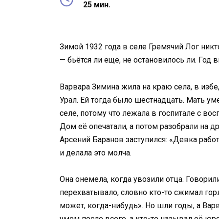
25 мин.
Зимой 1932 года в селе Гремячий Лог никт
— бьётся ли ещё, не остановилось ли. Год в
Варвара Зимина жила на краю села, в избе,
Урал. Ей тогда было шестнадцать. Мать ум
селе, потому что лежала в госпитале с во
Дом её опечатали, а потом разобрали на др
Арсений Баранов заступился: «Девка работ
и делала это молча.
Она онемела, когда увозили отца. Говорили
перехватывало, словно кто-то сжимал го
может, когда-нибудь». Но шли годы, а Вар
умом после всего, а кто-то называл её юр