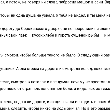
ся, а потом, не говоря ни слова, забросил мешок в сани. В
чтобы ни одна душа не узнала. Я тебя не видел, и ты меня н
сю дорогу до Сорокинского двора они не проронили ни слова
енья свой паёк — кусок хлеба и горсть сушёной рыбы — и 
 ты смотри, чтобы больше такого не было. В следующий ра
нувшись. А она стояла на дороге и смотрела вслед, пока те
остели, смотрел в потолок и всё думал: почему не арестова
це ныло от странной, непонятной боли, и виделись её глаз
елень, подсохли дороги, и люди начали выходить в поля. А
мена, следить, чтобы никто не лодырничал. Но в его разм