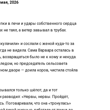
 мая, 2026
епки в печи и удары собственного сердца
х не таял, а ветер завывал в трубах.
скулачили» и сослали с женой куда-то за
гда не видела. Сама Варвара осталась в
, возвращаться было не к кому и некуда.
 следом, но председатель сельсовета
тном дворе — доила коров, чистила стойла
рывался только шёпот, да и тот
 разводил: «Нервы, нервы. Пройдёт,
сь. Поговаривали, что она «тронулась»
ей тихой жизнью, работала от темна до