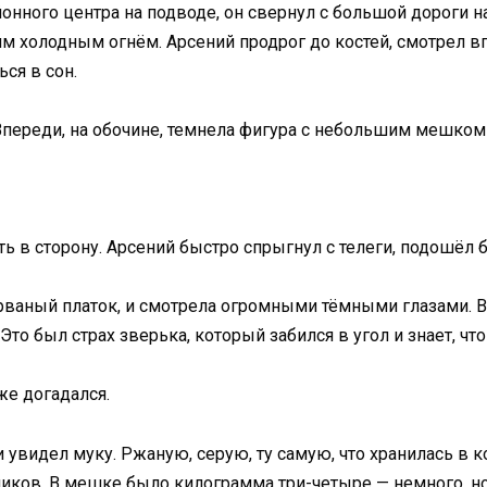
нного центра на подводе, он свернул с большой дороги на
ним холодным огнём. Арсений продрог до костей, смотрел в
ся в сон.
переди, на обочине, темнела фигура с небольшим мешком 
ь в сторону. Арсений быстро спрыгнул с телеги, подошёл б
 рваный платок, и смотрела огромными тёмными глазами. В н
Это был страх зверька, который забился в угол и знает, что
же догадался.
 увидел муку. Ржаную, серую, ту самую, что хранилась в 
иков. В мешке было килограмма три-четыре — немного, но 