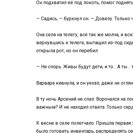
Он подхватил её под локоть, помог поднять
— Садись, — буркнул он. — Довезу. Только 
Она села на телегу, всё так же молча, и в
вернувшись к телеге, вытащил из-под сид
открыла рот, но он перебил:
— Не спорь. Живы будут дети, и то… А ты…
Варвара кивнула, и он уехал, даже не огля
В ту ночь Арсений не спал. Ворочался на п
важным? И не находил ответа. Только серд
К весне в селе полегчало. Пришла первая з
было готовить инвентарь, распределять се