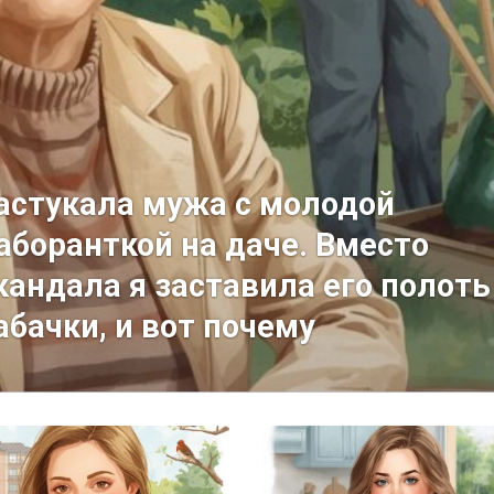
астукала мужа с молодой
аборанткой на даче. Вместо
кандала я заставила его полоть
абачки, и вот почему