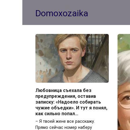
Перейти
к
Domoxozaika
контенту
– Ты 
Любовница съехала без
предупреждения, оставив
записку: «Надоело собирать
чужие объедки». И тут я понял,
как сильно попал…
– Я твоей жене все расскажу.
Прямо сейчас номер наберу