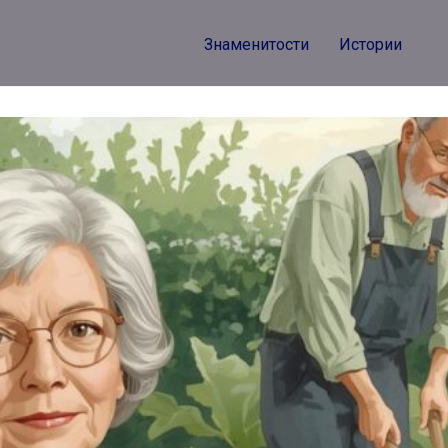
Знаменитости
Истории
бы ей хоть халат свой банный отдала, Петровна