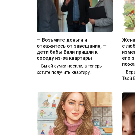
— Возьмите деньги и
Жена
откажитесь от завещания, —
с люб
дети бабы Вали пришли к
изме
соседу из-за квартиры
его з
пожа
— Вы ей сумки носили, а теперь
– Вер
хотите получить квартиру.
Твой 
В ден