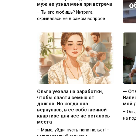
о
муж не узнал меня при встречи
– Ты его любишь? Интрига
скрывалась не в самом вопросе.
Ольга уехала на заработки,
— От
чтобы спасти семью от
Вале
долгов. Но когда она
мой 
вернулась, в ее собственной
– Оль
квартире для нее не осталось
на по
места
– Мама, уйди, пусть папа нальет! –