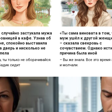
 случайно застукала мужа
«Ты сама виновата в том,
овницей в кафе. Узнав об
муж ушёл к другой женщ
не, спокойно выставила
– сказала свекровь с
а дверь и нисколько не
сочувствием. Однако ист
лела
причина была иной
а, ты только не оборачивайся.
– Вы же знала. Все это время
Вадик сидит
и молчали.
ь моего рождения Света прислала фотографию с короткой