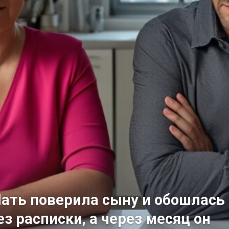
ать поверила сыну и обошлась
ез расписки, а через месяц он