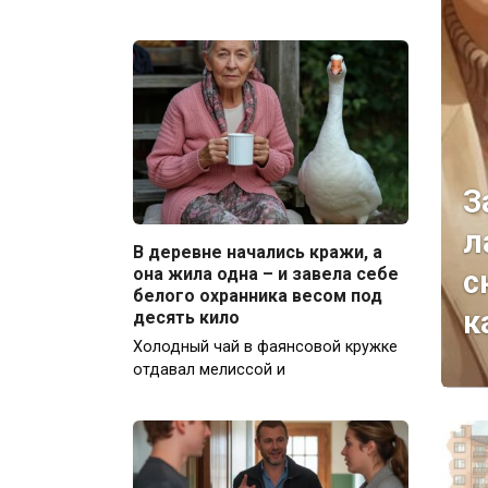
З
л
В деревне начались кражи, а
с
она жила одна – и завела себе
белого охранника весом под
к
десять кило
Холодный чай в фаянсовой кружке
отдавал мелиссой и