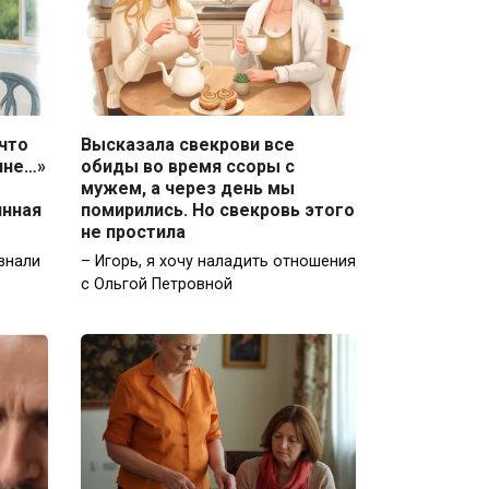
 что
Высказала свекрови все
ине…»
обиды во время ссоры с
мужем, а через день мы
инная
помирились. Но свекровь этого
не простила
 знали
– Игорь, я хочу наладить отношения
с Ольгой Петровной