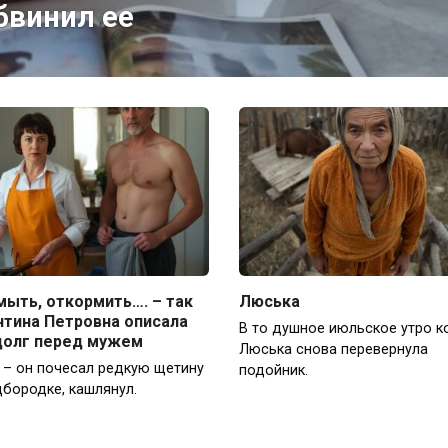
бвинил ее
мыть, откормить…. – так
Люська
нтина Петровна описала
В то душное июльское утро к
долг перед мужем
Люська снова перевернула
, – он почесал редкую щетину
подойник.
дбородке, кашлянул.