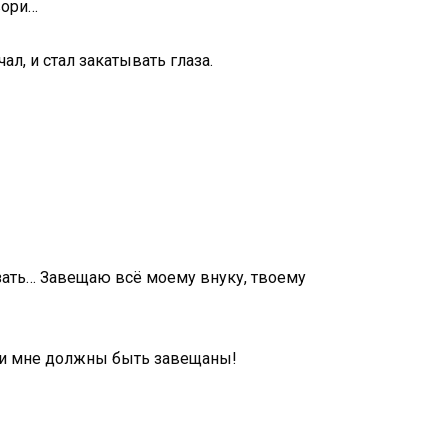
вори…
л, и стал закатывать глаза.
казать… Завещаю всё моему внуку, твоему
твои мне должны быть завещаны!