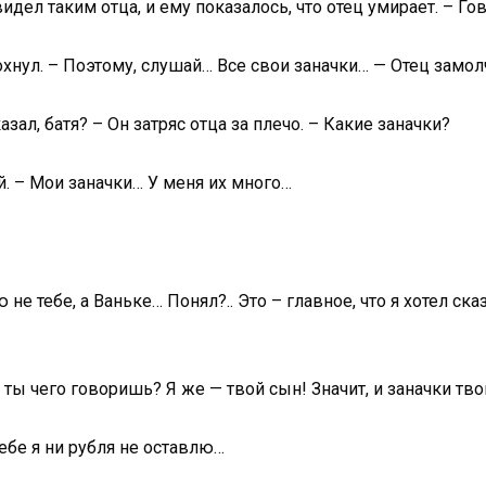
видел таким отца, и ему показалось, что отец умирает. – Го
хнул. – Поэтому, слушай… Все свои заначки… — Отец замолча
зал, батя? – Он затряс отца за плечо. – Какие заначки?
. – Мои заначки… У меня их много…
 не тебе, а Ваньке… Понял?.. Это – главное, что я хотел с
ц, ты чего говоришь? Я же — твой сын! Значит, и заначки 
ебе я ни рубля не оставлю…