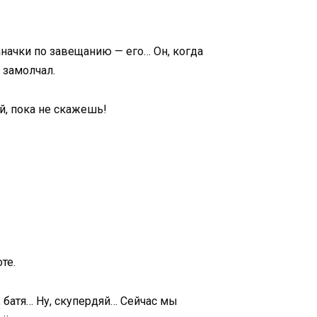
начки по завещанию — его… Он, когда
м замолчал.
ай, пока не скажешь!
те.
, батя… Ну, скупердяй… Сейчас мы