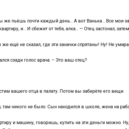
Ты же пьёшь почти каждый день… А вот Ванька… Все мои за
вартиру, и… И сбежит от тебя, алка… — Отец застонал, зате
Ты же ещё не сказал, где эти заначки спрятаны! Ну! Не умир
дался сзади голос врача. – Это ваш отец?
тим вашего отца в палату. Потом вы заберёте его вещи.
 там никого не было. Сын находился в школе, жена на рабо
ртиру и машину, говоришь, купить на эти деньги можно. Ну