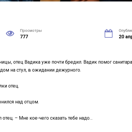
Просмотры
Опубли
777
20 ап
ьницы, отец Вадика уже почти бредил. Вадик помог санитар
рядом на стул, в ожидании дежурного.
лки отец.
лонился над отцом.
отец. – Мне кое-чего сказать тебе надо…