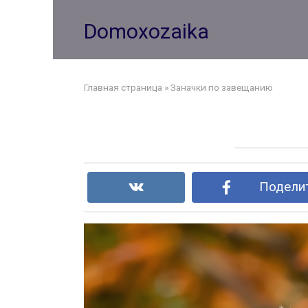
Перейти
к
Domoxozaika
контенту
Главная страница
»
Заначки по завещанию
Поделит