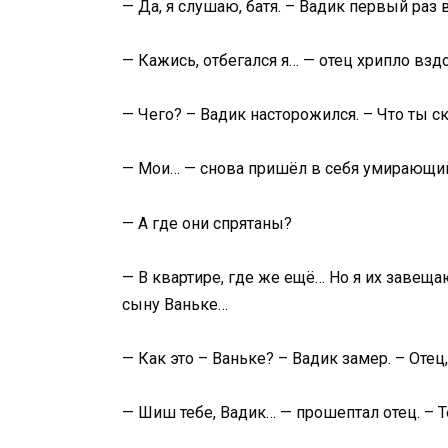
— Да, я слушаю, батя. – Вадик первый раз 
— Кажись, отбегался я… — отец хрипло вздо
— Чего? – Вадик насторожился. – Что ты ска
— Мои… — снова пришёл в себя умирающий
— А где они спрятаны?
— В квартире, где же ещё… Но я их завещаю
сыну Ваньке…
— Как это – Ваньке? – Вадик замер. – Оте
— Шиш тебе, Вадик… — прошептал отец. – Т