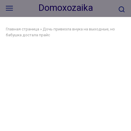
Перейти
Domoxozaika
к
контенту
Главная страница
»
Дочь привезла внука на выходные, но
бабушка достала прайс