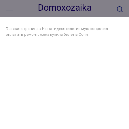
Перейти
Domoxozaika
к
контенту
Главная страница
»
На пятидесятилетие муж попросил
оплатить ремонт, жена купила билет в Сочи