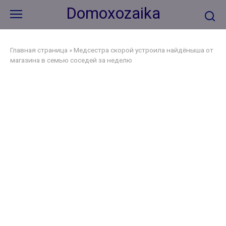
Перейти
Domoxozaika
к
контенту
Главная страница
»
Медсестра скорой устроила найдёныша от
магазина в семью соседей за неделю