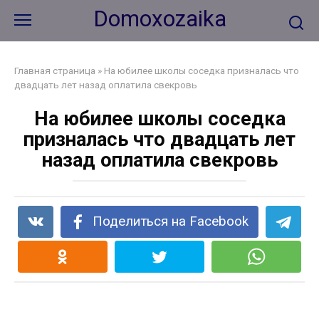
Перейти
Domoxozaika
к
контенту
Главная страница
»
На юбилее школы соседка призналась что
двадцать лет назад оплатила свекровь
На юбилее школы соседка
призналась что двадцать лет
назад оплатила свекровь
Поделиться на Facebook