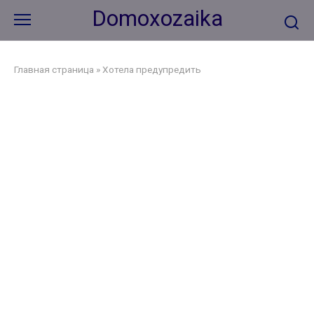
Перейти
Domoxozaika
к
контенту
Главная страница
»
Хотела предупредить