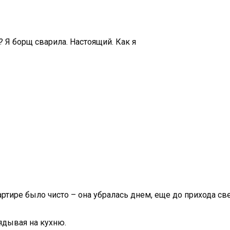
? Я борщ сварила. Настоящий. Как я
ртире было чисто – она убралась днем, еще до прихода св
лядывая на кухню.