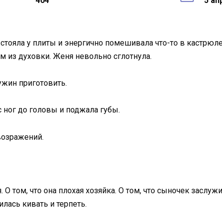
404
5 ап
тояла у плиты и энергично помешивала что-то в кастрюле. 
 из духовки. Женя невольно сглотнула.
ужин приготовить.
 ног до головы и поджала губы.
 возражений.
. О том, что она плохая хозяйка. О том, что сыночек заслуж
лась кивать и терпеть.