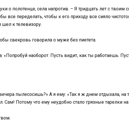
ки о полотенце, села напротив. – Я тридцать лет с твоим
бы все переделать, чтобы к его приходу все сияло чистотой
и шел к телевизору.
обы свекровь говорила о муже без пиетета.
: «Попробуй наоборот. Пусть видит, как ты работаешь. Пуст
вечера пылесосишь?» А я ему: «Так я ж днем отдыхала, на т
. Сам! Потому что ему неудобно стало грязные тарелки на 
твом.