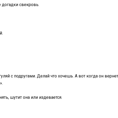
е догадки свекровь.
й.
гуляй с подругами. Делай что хочешь. А вот когда он вернетс
».
ять, шутит она или издевается.