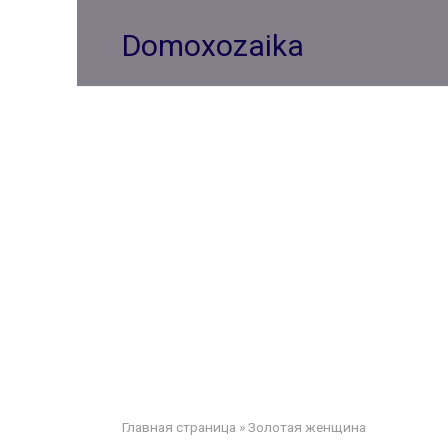
Перейти
к
Domoxozaika
контенту
Главная страница
»
Золотая женщина