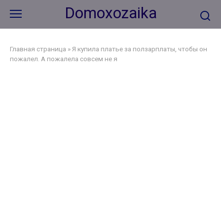
Перейти
Domoxozaika
к
контенту
Главная страница
»
Я купила платье за ползарплаты, чтобы он
пожалел. А пожалела совсем не я