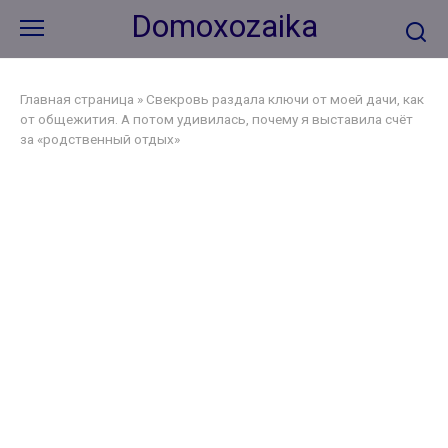
Перейти
Domoxozaika
к
контенту
Главная страница
»
Свекровь раздала ключи от моей дачи, как
от общежития. А потом удивилась, почему я выставила счёт
за «родственный отдых»