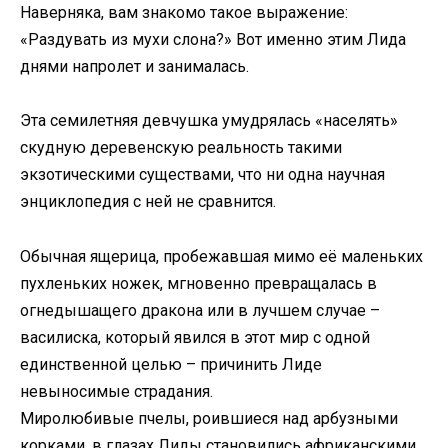
Наверняка, вам знакомо такое выражение:
«Раздувать из мухи слона?» Вот именно этим Лида
днями напролет и занималась.
Эта семилетняя девчушка умудрялась «населять»
скудную деревенскую реальность такими
экзотическими существами, что ни одна научная
энциклопедия с ней не сравнится.
Обычная ящерица, пробежавшая мимо её маленьких
пухленьких ножек, мгновенно превращалась в
огнедышащего дракона или в лучшем случае –
василиска, который явился в этот мир с одной
единственной целью – причинить Лиде
невыносимые страдания.
Миролюбивые пчелы, роившиеся над арбузными
корками, в глазах Лиды становились африканскими