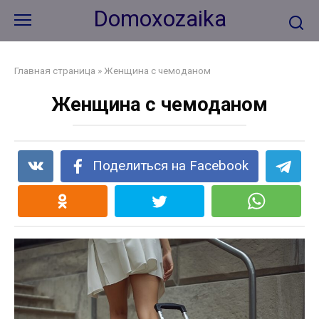
Перейти
Domoxozaika
к
контенту
Главная страница
»
Женщина с чемоданом
Женщина с чемоданом
Поделиться на Facebook