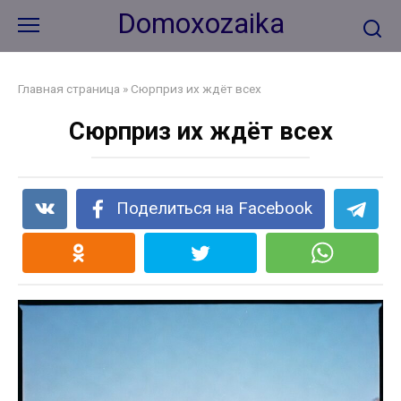
Перейти
Domoxozaika
к
контенту
Главная страница
»
Сюрприз их ждёт всех
Сюрприз их ждёт всех
Поделиться на Facebook