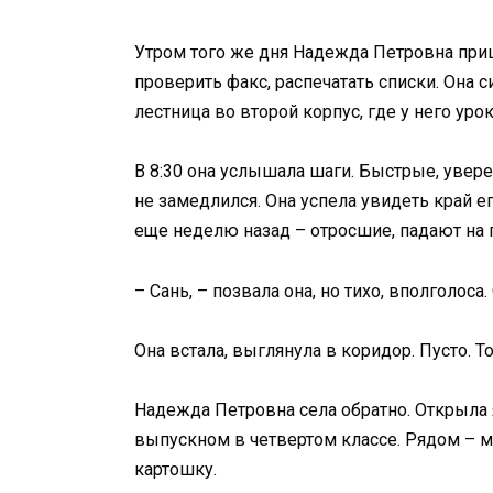
Утром того же дня Надежда Петровна приш
проверить факс, распечатать списки. Она с
лестница во второй корпус, где у него урок
В 8:30 она услышала шаги. Быстрые, увере
не замедлился. Она успела увидеть край 
еще неделю назад – отросшие, падают на г
– Сань, – позвала она, но тихо, вполголос
Она встала, выглянула в коридор. Пусто. 
Надежда Петровна села обратно. Открыла 
выпускном в четвертом классе. Рядом – муж
картошку.