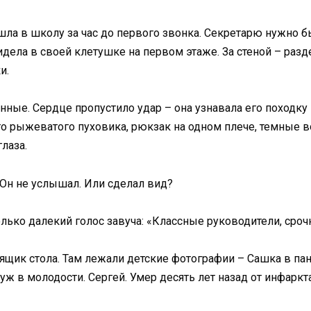
ла в школу за час до первого звонка. Секретарю нужно бы
идела в своей клетушке на первом этаже. За стеной – разд
и.
нные. Сердце пропустило удар – она узнавала его походку
его рыжеватого пуховика, рюкзак на одном плече, темные 
лаза.
а. Он не услышал. Или сделал вид?
Только далекий голос завуча: «Классные руководители, сроч
ящик стола. Там лежали детские фотографии – Сашка в пан
 в молодости. Сергей. Умер десять лет назад от инфаркта,