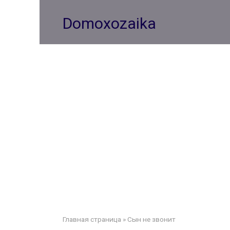
Перейти
к
Domoxozaika
контенту
Главная страница
»
Сын не звонит