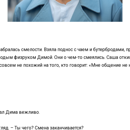
ралась смелости. Взяла поднос с чаем и бутербродами, п
лодым физруком Димой. Они о чем-то смеялись. Саша откин
 совсем не похожий на того, кто говорит: «Мне общение не 
зал Дима вежливо.
ляд. – Ты чего? Смена заканчивается?