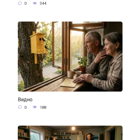
0
344
Видно
0
188