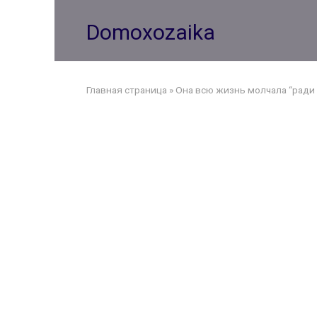
Перейти
к
Domoxozaika
контенту
Главная страница
»
Она всю жизнь молчала “ради с