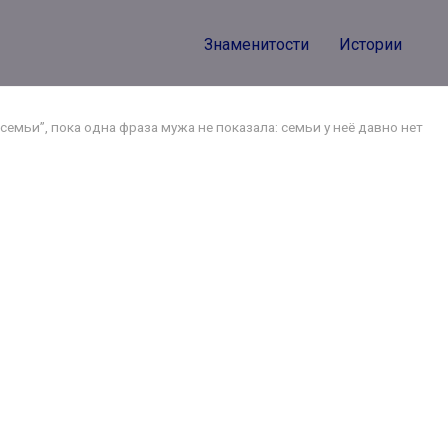
Знаменитости
Истории
емьи”, пока одна фраза мужа не показала: семьи у неё давно нет