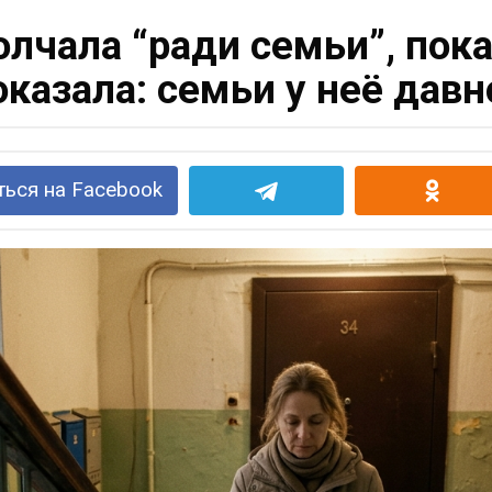
лчала “ради семьи”, пок
оказала: семьи у неё давн
ься на Facebook