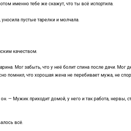
потом именно тебе же скажут, что ты всё испортила.
 уносила пустые тарелки и молчала.
ским качеством.
рина. Мог забыть, что у неё болит спина после дачи. Мог д
расно помнил, что хорошая жена не перебивает мужа, не спо
. — Мужик приходит домой, у него и так работа, нервы, стр
алось всё.