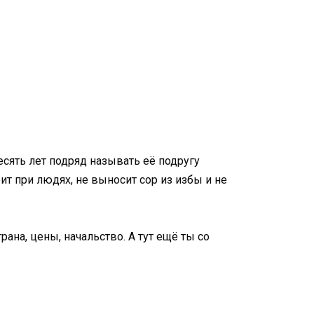
есять лет подряд называть её подругу
рит при людях, не выносит сор из избы и не
ана, цены, начальство. А тут ещё ты со