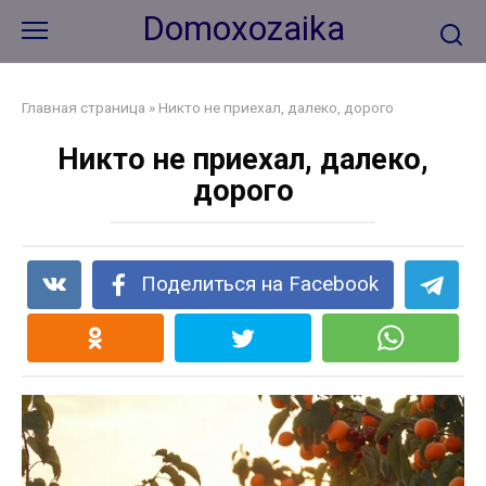
Перейти
Domoxozaika
к
контенту
Главная страница
»
Никто не приехал, далеко, дорого
Никто не приехал, далеко,
дорого
Поделиться на Facebook