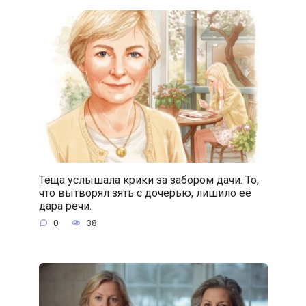
Тёща услышала крики за забором дачи. То,
что вытворял зять с дочерью, лишило её
дара речи.
0
38