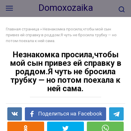
Перейти
Domoxozaika
к
контенту
Главная страница
»
Незнакомка просила,чтобы мой сын
привез ей справку в роддом.Я чуть не бросила трубку — но
потом поехала к ней сама.
Незнакомка просила,чтобы
мой сын привез ей справку в
роддом.Я чуть не бросила
трубку — но потом поехала к
ней сама.
Поделиться на Facebook