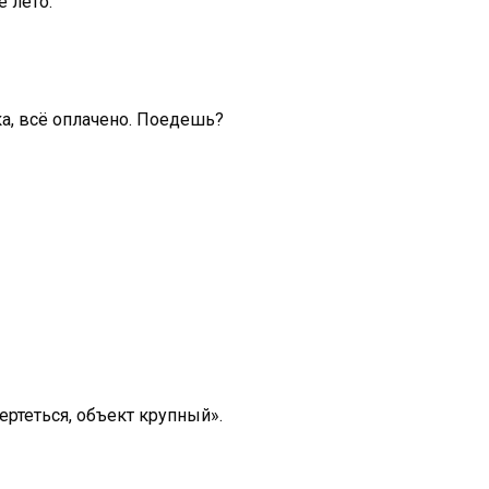
 лето.
ка, всё оплачено. Поедешь?
ертеться, объект крупный».