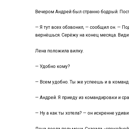
Вечером Андрей был странно бодрый. Пост
— Я тут всех обзвонил, — сообщил он. — По
вернёшься. Серёжу на конец месяца. Види
Лена положила вилку.
— Удобно кому?
— Всем удобно. Ты же успеешь и в команди
— Андрей. Я приеду из командировки и сра
— Ну а как ты хотела? — он искренне удиви
Лена доела пельмени. Сказала «спокойной