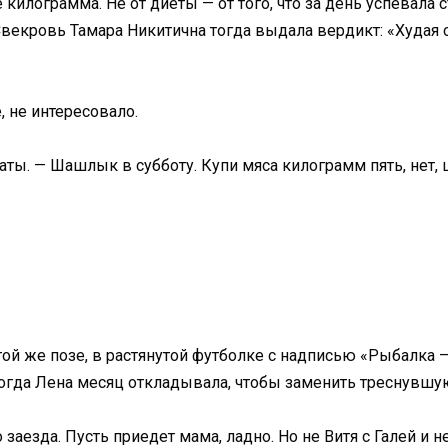
 килограмма. Не от диеты — от того, что за день успевала
векровь Тамара Никитична тогда выдала вердикт: «Худая с
, не интересовало.
ы. — Шашлык в субботу. Купи мяса килограмм пять, нет, ше
той же позе, в растянутой футболке с надписью «Рыбалка —
когда Лена месяц откладывала, чтобы заменить треснувшу
 заезда. Пусть приедет мама, ладно. Но не Витя с Галей и н