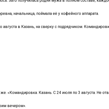
ось. Зато получилась родня мужа в полном составе, каждое
ревна, начальница, поймала её у кофейного аппарата.
го августа в Казань, на сверку с подрядчиком. Командиров
е. «Командировка. Казань. С 24 июля по 3 августа. Не отв
рим вечером».