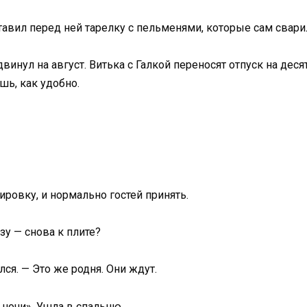
авил перед ней тарелку с пельменями, которые сам сварил
двинул на август. Витька с Галкой переносят отпуск на деся
шь, как удобно.
ровку, и нормально гостей принять.
зу — снова к плите?
лся. — Это же родня. Они ждут.
 ночи». Ушла в спальню.