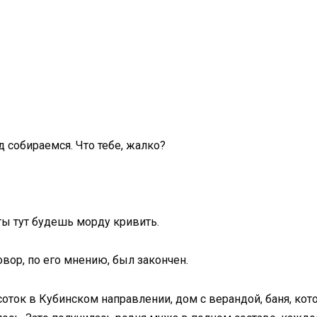
од собираемся. Что тебе, жалко?
 ты тут будешь морду кривить.
овор, по его мнению, был закончен.
 соток в Кубинском направлении, дом с верандой, баня, к