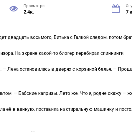
Просмотры
Оп
2.4к.
7 
едет двадцать восьмого, Витька с Галкой следом, потом бра
визора. На экране какой-то блогер перебирал спиннинги.
ну, — Лена остановилась в дверях с корзиной белья. — Про
ьтом. — Бабские капризы. Лето же. Что я, родне скажу — ж
сла её в ванную, поставила на стиральную машинку и пост