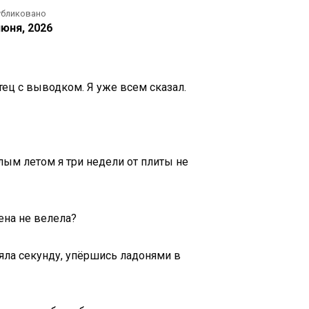
убликовано
июня, 2026
тец с выводком. Я уже всем сказал.
шлым летом я три недели от плиты не
ена не велела?
ояла секунду, упёршись ладонями в