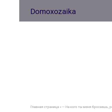
Перейти
к
Domoxozaika
контенту
Главная страница
»
— На кого ты меня бросаешь, р