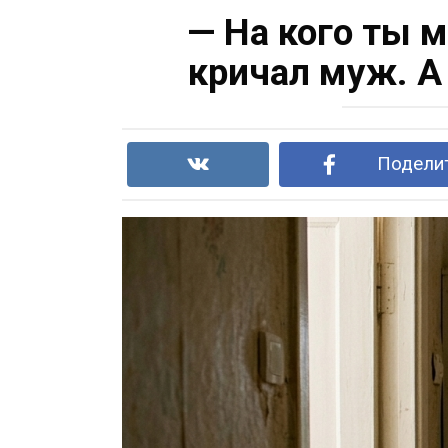
— На кого ты м
кричал муж. А
Поделит