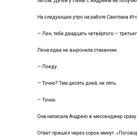
летом. Детей у Лены с Андреем не получил
На следующее утро на работе Светлана Иго
— Лен, тебе двадцать четвёртого — третье
Лена едва не выронила стаканчик.
— Поеду.
— Точно? Там десять дней, не пять.
— Точно.
Она написала Андрею в мессенджер сразу ж
Ответ пришёл через сорок минут. «Погово