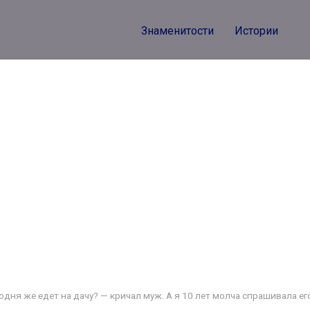
Знаменитости
Истории
одня же едет на дачу? — кричал муж. А я 10 лет молча спрашивала ег