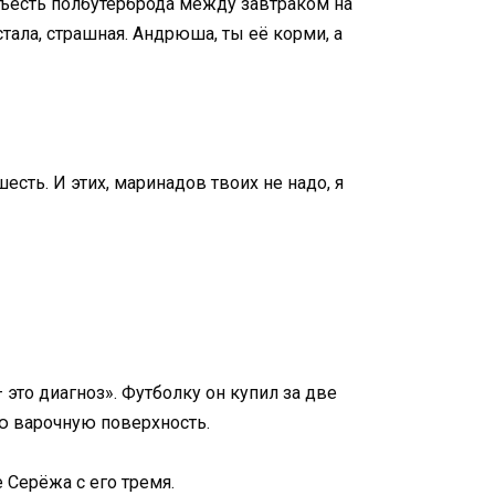
 съесть полбутерброда между завтраком на
тала, страшная. Андрюша, ты её корми, а
сть. И этих, маринадов твоих не надо, я
 это диагноз». Футболку он купил за две
ю варочную поверхность.
е Серёжа с его тремя.