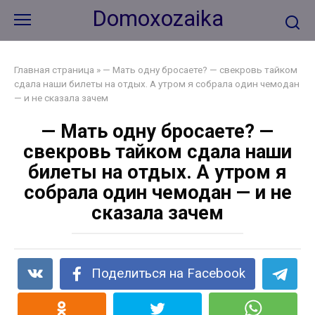
Перейти
Domoxozaika
к
контенту
Главная страница
»
— Мать одну бросаете? — свекровь тайком
сдала наши билеты на отдых. А утром я собрала один чемодан
— и не сказала зачем
— Мать одну бросаете? —
свекровь тайком сдала наши
билеты на отдых. А утром я
собрала один чемодан — и не
сказала зачем
Поделиться на Facebook