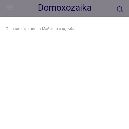
Перейти
Domoxozaika
к
контенту
Главная страница
»
Майская свадьба