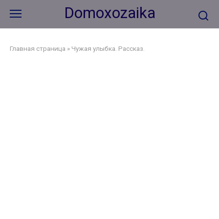
Перейти
Domoxozaika
к
контенту
Главная страница
»
Чужая улыбка. Рассказ.