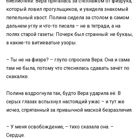
библиотеке: Вера пряталась за стеллажом от физрука,
который ловил прогульщиков, и увидела знакомый
пепельный хвост. Полина сидела за столом в самом
дальнем углу и что-то писала – не в тетради, а на
полях старой газеты. Почерк был странный: не буквы,
а какие-то витиеватые узоры.
– Ты не на физре? – глупо спросила Вера. Она и сама
там не была, потому что стеснялась сдавать зачёт по
скакалке.
Полина вздрогнула так, будто Вера ударила её. В
серых глазах вспыхнул настоящий ужас – и тут же
исчез, спрятанный за привычной маской безразличия.
– У меня освобождение, – тихо сказала она. –
Сердце.