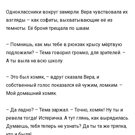
Одноклассники вокруг замерли. Вера чувствовала их
взгляды – как софиты, выхватывающие её из
темноты. Её броня трещала по швам.
– Помнишь, как мы тебе в рюкзак крысу мёртвую
подложили? – Тёма говорил громко, для зрителей. –
А ты выла на всю школу.
– Это был хомяк, – вдруг сказала Вера, и
собственный голос показался ей чужим, ломким. –
Мой домашний хомяк.
– Да ладно? – Тёма заржал. – Точно, хомяк! Ну ты и
ревела тогда! Истеричка. А тут глянь, как вырядилась.
Думаешь, тебя теперь не узнать? Да ты та же тряпка,
что и была!