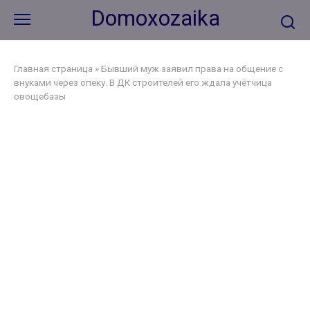
Перейти
Domoxozaika
к
контенту
Главная страница
»
Бывший муж заявил права на общение с
внуками через опеку. В ДК строителей его ждала учётчица
овощебазы