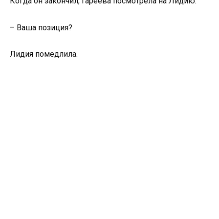
Когда он закончил, Гареева посмотрела на Лидию.
– Ваша позиция?
Лидия помедлила.