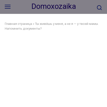
Перейти
Domoxozaika
к
контенту
Главная страница
»
Ты живёшь у меня, а не я — у твоей мамы.
Напомнить документы?