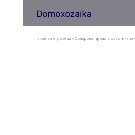
Перейти
к
Domoxozaika
контенту
Главная страница
»
Свекровь пришла в гости и на