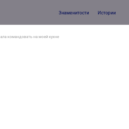
Знаменитости
Истории
чала командовать на моей кухне