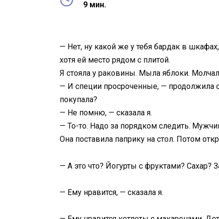
9 мин.
— Нет, ну какой же у тебя бардак в шкафах
хотя ей место рядом с плитой.
Я стояла у раковины. Мыла яблоки. Молчал
— И специи просроченные, — продолжила св
покупала?
— Не помню, — сказала я.
— То-то. Надо за порядком следить. Мужчи
Она поставила паприку на стол. Потом отк
— А это что? Йогурты с фруктами? Сахар? 
— Ему нравится, — сказала я.
— Ему нравится котлеты с макаронами. Дети