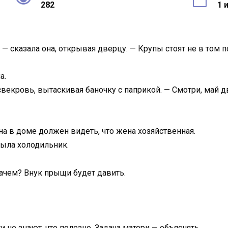
282
1 
, — сказала она, открывая дверцу. — Крупы стоят не в том 
а.
екровь, вытаскивая баночку с паприкой. — Смотри, май дв
на в доме должен видеть, что жена хозяйственная.
рыла холодильник.
Зачем? Внук прыщи будет давить.
 не знают, что полезно. Задача матери — объяснять.