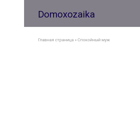
Перейти
к
Domoxozaika
контенту
Главная страница
»
Спокойный муж