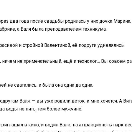
рез два года после свадьбы родилась у них дочка Марина, 
абрике, а Валя была преподавателем техникума.
расивой и стройной Валентиной, её подруги удивлялись:
а, ничем не примечательный, ещё и технолог… Вы совсем р
ей не сватались, и была она одна да одна.
одругам Валя, — вы уже родили деток, и мне хочется. А Вит
ица воды не пить, тем более мужчине.
приглашал в кино, и водил Валю на аттракционы в парк ве