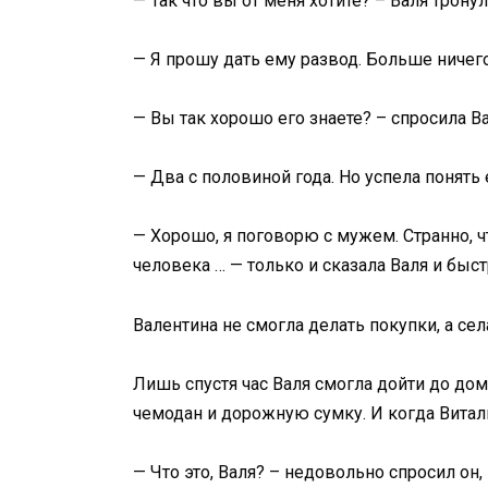
— Так что вы от меня хотите? – Валя трон
— Я прошу дать ему развод. Больше ничего
— Вы так хорошо его знаете? – спросила В
— Два с половиной года. Но успела понять
— Хорошо, я поговорю с мужем. Странно, ч
человека … — только и сказала Валя и быс
Валентина не смогла делать покупки, а сел
Лишь спустя час Валя смогла дойти до до
чемодан и дорожную сумку. И когда Витали
— Что это, Валя? – недовольно спросил он