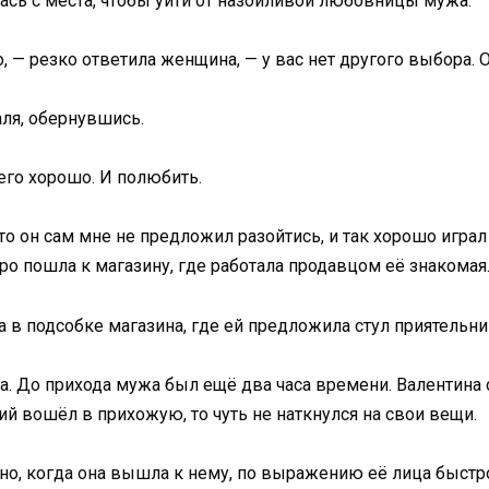
улась с места, чтобы уйти от назойливой любовницы мужа.
, — резко ответила женщина, — у вас нет другого выбора. О
аля, обернувшись.
 его хорошо. И полюбить.
то он сам мне не предложил разойтись, и так хорошо игра
тро пошла к магазину, где работала продавцом её знакомая
а в подсобке магазина, где ей предложила стул приятельни
ма. До прихода мужа был ещё два часа времени. Валентина
й вошёл в прихожую, то чуть не наткнулся на свои вещи.
, но, когда она вышла к нему, по выражению её лица быстр