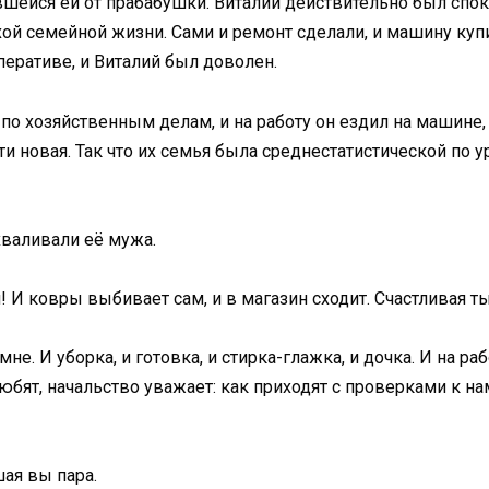
тавшейся ей от прабабушки. Виталий действительно был сп
ой семейной жизни. Сами и ремонт сделали, и машину купи
перативе, и Виталий был доволен.
 по хозяйственным делам, и на работу он ездил на машине, 
и новая. Так что их семья была среднестатистической по 
хваливали её мужа.
 И ковры выбивает сам, и в магазин сходит. Счастливая ты
мне. И уборка, и готовка, и стирка-глажка, и дочка. И на р
юбят, начальство уважает: как приходят с проверками к на
шая вы пара.