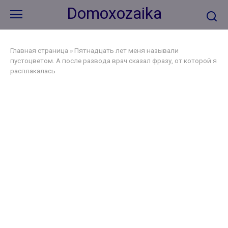
Перейти
Domoxozaika
к
контенту
Главная страница
»
Пятнадцать лет меня называли
пустоцветом. А после развода врач сказал фразу, от которой я
расплакалась