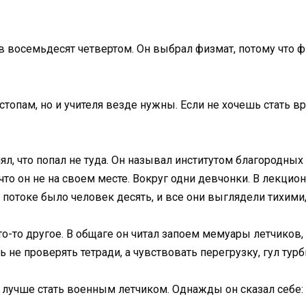
в восемьдесят четвертом. Он выбрал физмат, потому что фи
 стопам, но и учителя везде нужны. Если не хочешь стать в
нял, что попал не туда. Он называл институтом благородны
что он не на своем месте. Вокруг одни девчонки. В лекцио
а потоке было человек десять, и все они выглядели тихим
то-то другое. В общаге он читал запоем мемуары летчиков,
не проверять тетради, а чувствовать перегрузку, гул турб
и лучше стать военным летчиком. Однажды он сказал себе: