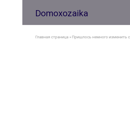
Перейти
к
Domoxozaika
контенту
Главная страница
»
Пришлось немного изменить 