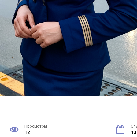
Просмотры
Оп
1к.
13