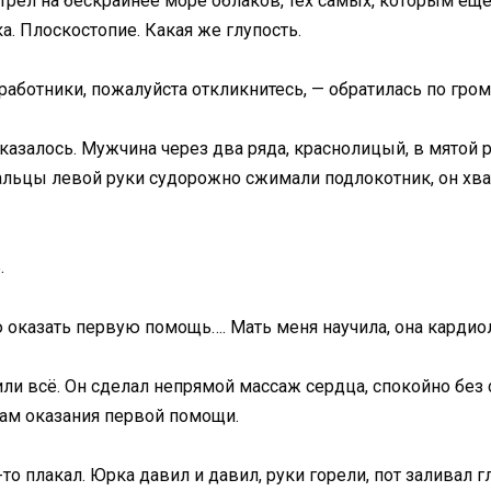
рел на бескрайнее море облаков, тех самых, которым еще 
. Плоскостопие. Какая же глупость.
работники, пожалуйста откликнитесь, — обратилась по гро
казалось. Мужчина через два ряда, краснолицый, в мятой 
альцы левой руки судорожно сжимали подлокотник, он хва
.
ею оказать первую помощь…. Мать меня научила, она кардио
ли всё. Он сделал непрямой массаж сердца, спокойно без 
ам оказания первой помощи.
то плакал. Юрка давил и давил, руки горели, пот заливал г