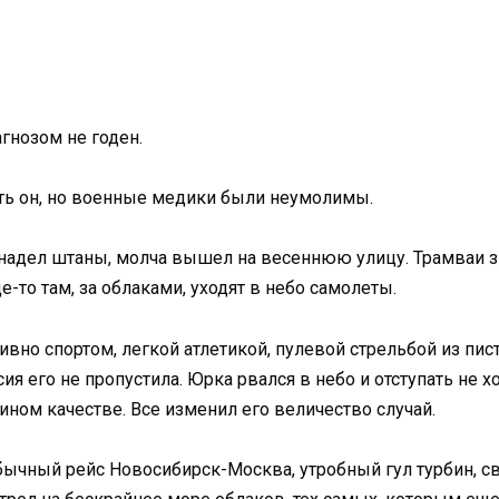
агнозом не годен.
зать он, но военные медики были неумолимы.
 надел штаны, молча вышел на весеннюю улицу. Трамваи зв
е-то там, за облаками, уходят в небо самолеты.
тивно спортом, легкой атлетикой, пулевой стрельбой из пист
ия его не пропустила. Юрка рвался в небо и отступать не хо
ном качестве. Все изменил его величество случай.
Обычный рейс Новосибирск-Москва, утробный гул турбин, с