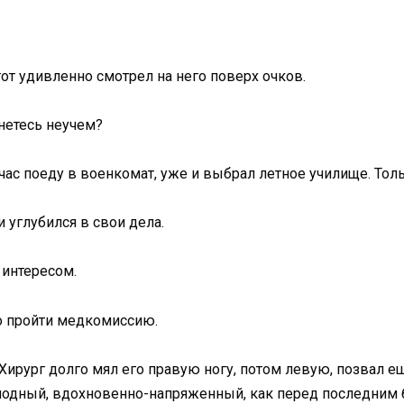
тот удивленно смотрел на него поверх очков.
нетесь неучем?
йчас поеду в военкомат, уже и выбрал летное училище. То
и углубился в свои дела.
 интересом.
но пройти медкомиссию.
Хирург долго мял его правую ногу, потом левую, позвал е
олодный, вдохновенно-напряженный, как перед последним б