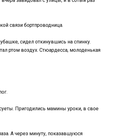
вчера завидовал с улицы, и в сотый раз
мкой связи бортпроводница.
рубашке, сидел откинувшись на спинку.
тал ртом воздух. Стюардесса, молоденькая
лог.
суеты. Пригодились мамины уроки, в свое
лаза. А через минуту, показавшуюся