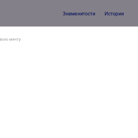
Знаменитости
Истории
свою мечту