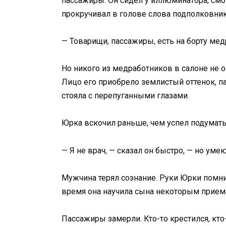
пассажиры. Он сидел у иллюминатора, смот
прокручивал в голове слова подполковника
— Товарищи, пассажиры, есть на борту мед
Но никого из медработников в салоне не о
Лицо его приобрело землистый оттенок, п
стояла с перепуганными глазами.
Юрка вскочил раньше, чем успел подумать
— Я не врач, — сказал он быстро, — но ум
Мужчина терял сознание. Руки Юрки помни
время она научила сына некоторым прием
Пассажиры замерли. Кто-то крестился, кто-