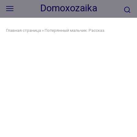
Перейти
Domoxozaika
к
контенту
Главная страница
»
Потерянный мальчик. Рассказ.