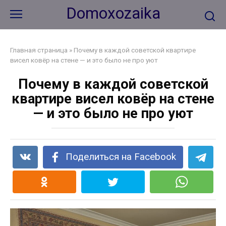
Перейти
Domoxozaika
к
контенту
Главная страница
»
Почему в каждой советской квартире
висел ковёр на стене — и это было не про уют
Почему в каждой советской
квартире висел ковёр на стене
— и это было не про уют
Поделиться на Facebook