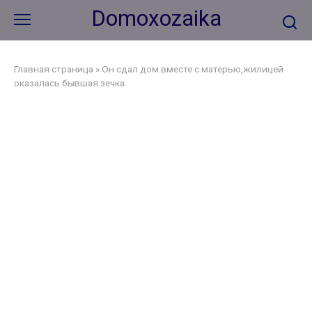
Перейти
Domoxozaika
к
контенту
Главная страница
»
Он сдал дом вместе с матерью,жилицей
оказалась бывшая зечка.