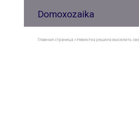
Перейти
к
Domoxozaika
контенту
Главная страница
»
Невестка решила выселить свек