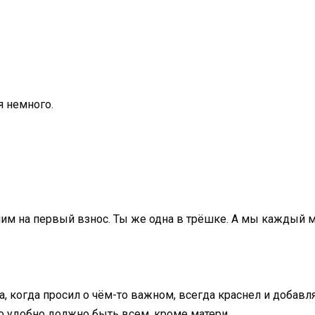
я немного.
опим на первый взнос. Ты же одна в трёшке. А мы каждый 
а, когда просил о чём-то важном, всегда краснел и добавля
то удобно должно быть всем, кроме матери.