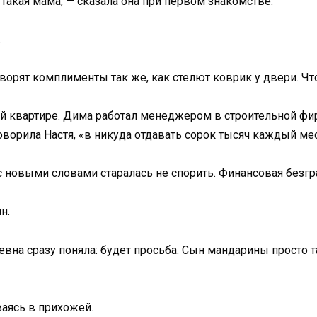
 такая мама, — сказала она при первом знакомстве.
.
оворят комплименты так же, как стелют коврик у двери. Ч
 квартире. Дима работал менеджером в строительной фир
говорила Настя, «в никуда отдавать сорок тысяч каждый ме
с новыми словами старалась не спорить. Финансовая безгр
н.
евна сразу поняла: будет просьба. Сын мандарины просто 
ваясь в прихожей.