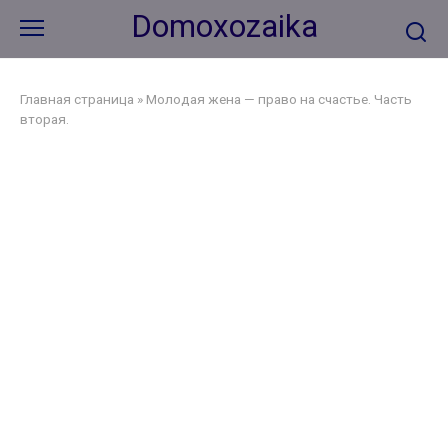
Перейти
Domoxozaika
к
контенту
Главная страница
»
Молодая жена — право на счастье. Часть
вторая.