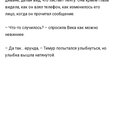
диване, делая вид, что листает ленту. Она краем глаза
видела, как он взял телефон, как изменилось его
лицо, когда он прочитал сообщение.
– Что-то случилось? – спросила Вика как можно
невиннее.
– Да так… ерунда, – Тимур попытался улыбнуться, но
улыбка вышла натянутой.