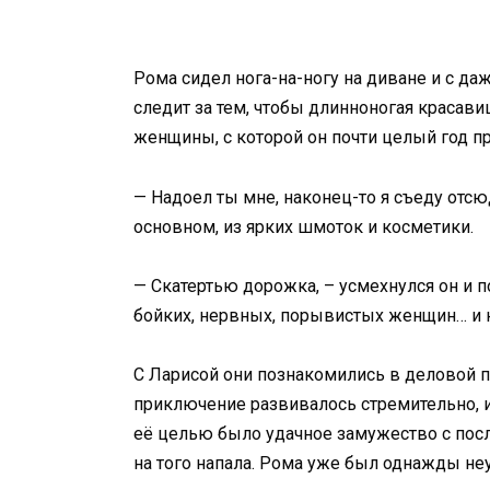
Рома сидел нога-на-ногу на диване и с да
следит за тем, чтобы длинноногая красавиц
женщины, с которой он почти целый год п
— Надоел ты мне, наконец-то я съеду отсю
основном, из ярких шмоток и косметики.
— Скатертью дорожка, – усмехнулся он и по
бойких, нервных, порывистых женщин… и на
С Ларисой они познакомились в деловой 
приключение развивалось стремительно, и
её целью было удачное замужество с после
на того напала. Рома уже был однажды неуд