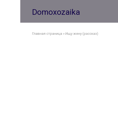
Перейти
к
Domoxozaika
контенту
Главная страница
»
Ищу жену (рассказ)