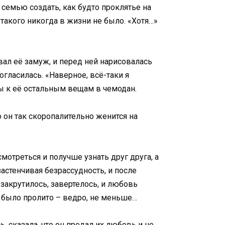
 семью создать, как будто проклятье на
 такого никогда в жизни не было. «Хотя…»
вал её замуж, и перед ней нарисовалась
огласилась. «Наверное, всё-таки я
ы к её остальным вещам в чемодан.
 он так скоропалительно женится на
мотреться и получше узнать друг друга, а
астенчивая безрассудность, и после
закрутилось, завертелось, и любовь
з было пролито – ведро, не меньше…
ь, сказала, что он предал их любовь и не