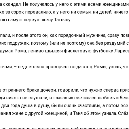
а скандал. Не получалось у него с этими всеми женщинами
 за сорок перевалило, а у него ни семьи, ни детей, ничего
вою самую первую жену Татьяну.
пали, и после этого он, как порядочный мужчина, сразу поз
их подружек, поэтому (или не поэтому) она без раздумий с
подумал Рома, лениво швыряя фиолетовую футболку Ларис
тыми, – недовольно проворчал тогда отец Ромы, узнав, что
 от раннего брака дочери, говорили, что нужно сперва прис
 никого не слушали, в глазах их светилась любовь и безз
ва года душа в душу, были очень счастливы, а потом всё 
менил жене с другой женщиной, и Таня об этом узнала. Слё
ь её, прощение на коленях перед ней просил, но она упёрлас