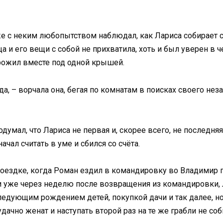
же с неким любопытством наблюдал, как Лариса собирает с
а и его вещи с собой не прихватила, хоть и был уверен в ч
рожил вместе под одной крышей.
да, – ворчала она, бегая по комнатам в поисках своего не
думал, что Лариса не первая и, скорее всего, не последняя,
чал считать в уме и сбился со счёта.
поездке, когда Роман ездил в командировку во Владимир
 уже через неделю после возвращения из командировки, Л
дующим рождением детей, покупкой дачи и так далее, но ту
ачно женат и наступать второй раз на те же грабли не соб