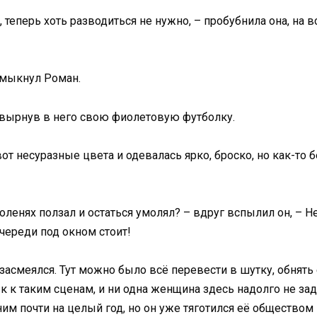
й, теперь хоть разводиться не нужно, – пробубнила она, на
хмыкнул Роман.
 швырнув в него свою фиолетовую футболку.
т несуразные цвета и одевалась ярко, броско, но как-то бе
 коленях ползал и остаться умолял? – вдруг вспылил он, – Н
череди под окном стоит!
засмеялся. Тут можно было всё перевести в шутку, обнять е
ык к таким сценам, и ни одна женщина здесь надолго не зад
им почти на целый год, но он уже тяготился её обществом