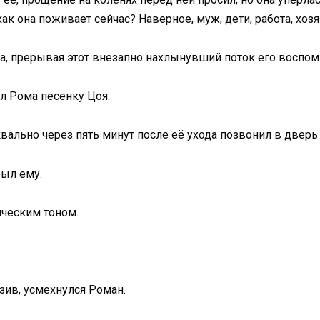
как она поживает сейчас? Наверное, муж, дети, работа, хозя
са, прерывая этот внезапно нахлынувший поток его воспом
ел Рома песенку Цоя.
квально через пять минут после её ухода позвонил в дверь
рыл ему.
гическим тоном.
азив, усмехнулся Роман.