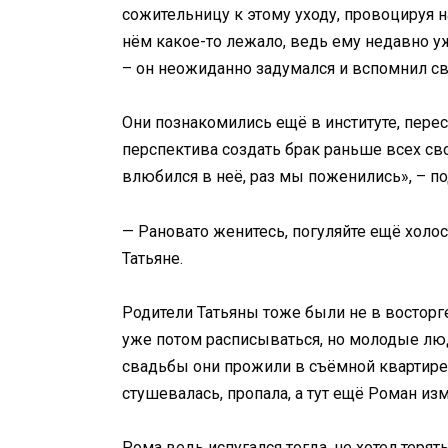
сожительницу к этому уходу, провоцируя н
нём какое-то лежало, ведь ему недавно уже
– он неожиданно задумался и вспомнил с
Они познакомились ещё в институте, перес
перспектива создать брак раньше всех сво
влюбился в неё, раз мы поженились», – 
— Рановато женитесь, погуляйте ещё холос
Татьяне.
Родители Татьяны тоже были не в восторге
уже потом расписываться, но молодые люди
свадьбы они прожили в съёмной квартире д
стушевалась, пропала, а тут ещё Роман из
Рома ведь испугался тогда, не хотел терят