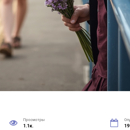
Просмотры
Оп
1.1к.
19