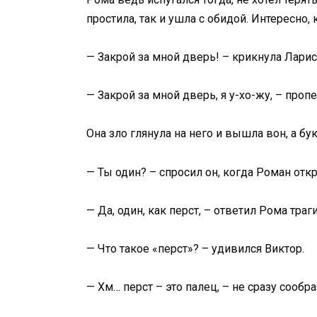
простила, так и ушла с обидой. Интересно, 
— Закрой за мной дверь! – крикнула Лари
— Закрой за мной дверь, я у-хо-жу, – проп
Она зло глянула на него и вышла вон, а бу
— Ты один? – спросил он, когда Роман отк
— Да, один, как перст, – ответил Рома тра
— Что такое «перст»? – удивился Виктор.
— Хм… перст – это палец, – не сразу сообр