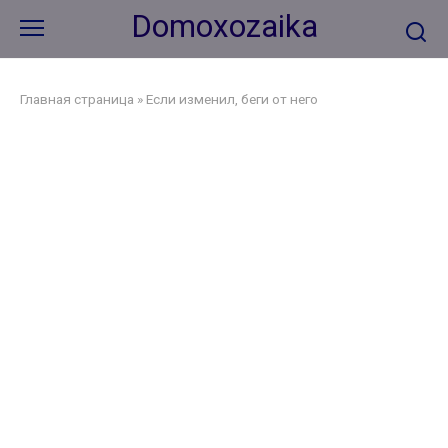
Перейти
Domoxozaika
к
контенту
Главная страница
»
Если изменил, беги от него