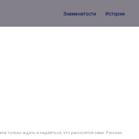
Знаменитости
Истории
ела только ждать и надеяться, что рассосётся само. Рассказ.