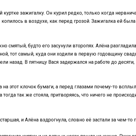
й куртке зажигалку. Он курил редко, только когда нервнич
 копилось в воздухе, как перед грозой. Зажигалка ей была
но смятый, будто его засунули второпях. Алёна разглади
ной, тот самый, куда они ходили в первую годовщину свадь
дели назад. В пятницу Вася задержался на работе до десяти
 на этот клочок бумаги, а перед глазами почему-то всплы
 тогда так же стояла, притворяясь, что ничего не происход
 старшая, и Алёна вздрогнула, словно её застали за чем-то