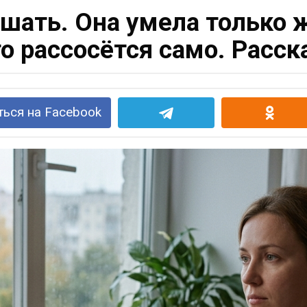
шать. Она умела только 
о рассосётся само. Расск
ься на Facebook