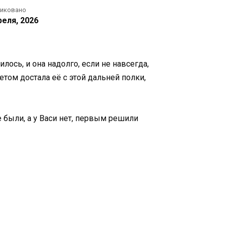
ликовано
реля, 2026
ось, и она надолго, если не навсегда,
етом достала её с этой дальней полки,
 были, а у Васи нет, первым решили