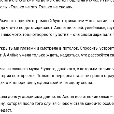
астегнула куртку и на ватных ногах пошла на кухню. Руки с
ль: «Только не это. Только не снова».
бычного, принёс огромный букет хризантем – она такие лю
гда что-то не договаривают. Алёна пила чай, улыбалась, шу
 знакомого, тошнотворного чувства – она снова зарывала г
открытыми глазами и смотрела в потолок. Спросить, устроит
. А Алёна умела только ждать, надеяться, что рассосётся са
ла на спящего мужа. Чужого, далёкого, с которым только ч
стория повторяется. Только теперь она стала не просто стра
да-то и теперь вынуждена выйти на сцену снова.
ая дочь уговаривала давно, но Алёна всё отнекивалась – ш
у, которая после того случая с чеком стала какой-то особ
редаст.