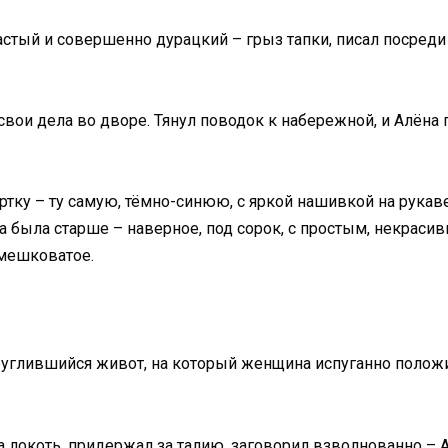
тый и совершенно дурацкий – грыз тапки, писал посреди 
 свои дела во дворе. Тянул поводок к набережной, и Алёна
куртку – ту самую, тёмно-синюю, с яркой нашивкой на рукав
а была старше – наверное, под сорок, с простым, некраси
 мешковатое.
углившийся живот, на который женщина испуганно положил
а локоть, придержал за талию, заговорил взволнованно – А