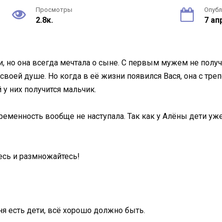
Просмотры
Опуб
2.8к.
7 ап
, но она всегда мечтала о сыне. С первым мужем не получил
воей душе. Но когда в её жизни появился Вася, она с треп
 у них получится мальчик.
ременность вообще не наступала. Так как у Алёны дети уже
тесь и размножайтесь!
я есть дети, всё хорошо должно быть.