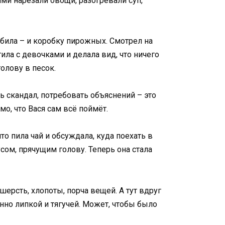
ами нарезали овощи, разогревали суп,
била – и коробку пирожных. Смотрел на
тила с девочками и делала вид, что ничего
олову в песок.
ь скандал, потребовать объяснений – это
мо, что Вася сам всё поймёт.
то пила чай и обсуждала, куда поехать в
усом, прячущим голову. Теперь она стала
ерсть, хлопоты, порча вещей. А тут вдруг
енно липкой и тягучей. Может, чтобы было