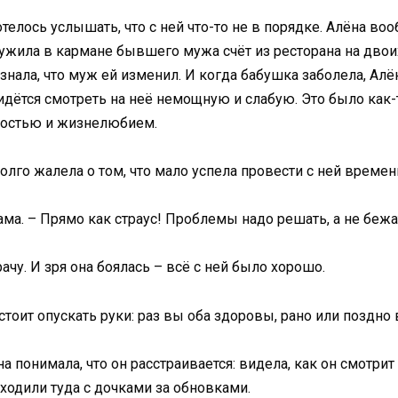
отелось услышать, что с ней что-то не в порядке. Алёна в
ужила в кармане бывшего мужа счёт из ресторана на двоих,
знала, что муж ей изменил. И когда бабушка заболела, Алён
идётся смотреть на неё немощную и слабую. Это было как
ностью и жизнелюбием.
лго жалела о том, что мало успела провести с ней времен
мама. – Прямо как страус! Проблемы надо решать, а не бежат
ачу. И зря она боялась – всё с ней было хорошо.
 стоит опускать руки: раз вы оба здоровы, рано или поздно 
на понимала, что он расстраивается: видела, как он смотр
ходили туда с дочками за обновками.