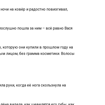
ночи на ковёр и радостно повизгивал,
 послушно пошла за ним – всё равно Вася
е, которую они купили в прошлом году на
вым лицом, без грамма косметики. Волосы
а руки, когда её нога скользнула на
лёна видела, как шевелятся его губы, как