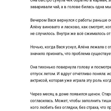
Она быстро сунула чек обратно в карман, з
заваривали чай, а в голове билась одна мыс
Вечером Вася вернулся с работы раньше о
Алёну виновато и ласково, как смотрят, ко
не случилось. Внутри же всё сжималось от
Ночью, когда Вася уснул, Алёна лежала с 
значило признать, что проблема существует
Она тихонько повернула голову и посмотре
отпуск летом. И вдруг отчётливо поняла: и
актрисой, которая уже играла эту роль ког
Через месяц в доме появился щенок. Старш
согласилась. Может, чтобы заполнить тишин
кого любить без оглядки, без страха, что п