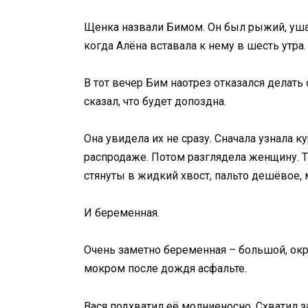
Щенка назвали Бимом. Он был рыжий, ушас
когда Алёна вставала к нему в шесть утра.
В тот вечер Бим наотрез отказался делать
сказал, что будет допоздна.
Она увидела их не сразу. Сначала узнала 
распродаже. Потом разглядела женщину. Т
стянуты в жидкий хвост, пальто дешёвое,
И беременная.
Очень заметно беременная – большой, окр
мокром после дождя асфальте.
Вася подхватил её молниеносно. Схватил з