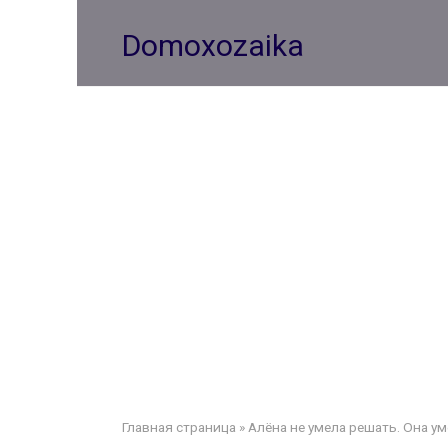
Перейти
к
Domoxozaika
контенту
Главная страница
»
Алёна не умела решать. Она ум